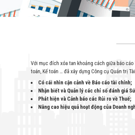
Với mục đích xóa tan khoảng cách giữa báo cáo T
toán, Kế toán … đã xây dựng Công cụ Quản trị Tài
Có cái nhìn cận cảnh về Báo cáo tài chính;
Nhận biết và Quản lý các chỉ số đánh giá S
Phát hiện và Cảnh báo các Rủi ro về Thuế;
Nâng cao hiệu quả hoạt động của Doanh ngh