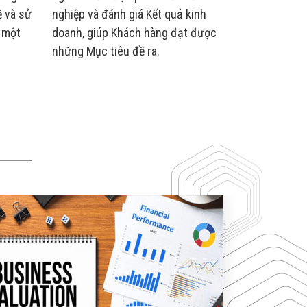
ệ và sử
nghiệp và đánh giá Kết quả kinh
thủ cam kết
 một
doanh, giúp Khách hàng đạt được
tạo điều ki
những Mục tiêu đề ra.
tránh nhiệm
TÀI CHÍN
DỊCH VỤ TƯ VẤ
có nhu cầu tư
phải những k