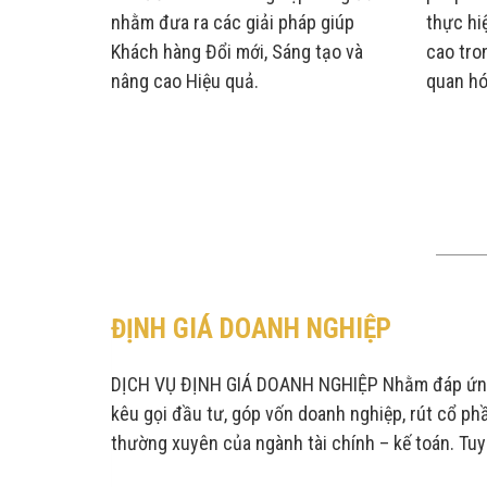
iên quan,
nhằm đưa ra các giải pháp giúp
thực hi
t triển có
Khách hàng Đổi mới, Sáng tạo và
cao tro
nâng cao Hiệu quả.
quan hó
ĐỊNH GIÁ DOANH NGHIỆP
DỊCH VỤ ĐỊNH GIÁ DOANH NGHIỆP Nhằm đáp ứng
kêu gọi đầu tư, góp vốn doanh nghiệp, rút cổ ph
thường xuyên của ngành tài chính – kế toán. Tuy