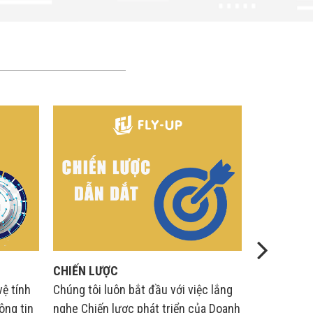
CHIẾN LƯỢC
TIN CẬY
vệ tính
Chúng tôi luôn bắt đầu với việc lắng
Đưa tối ưu 
ông tin
nghe Chiến lược phát triển của Doanh
chuyển đổi,