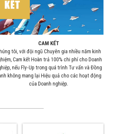
CAM KẾT
húng tôi, với đội ngũ Chuyên gia nhiều năm kinh
Chúng tôi 
hiệm, Cam kết Hoàn trả 100% chi phí cho Doanh
Chuyên n
hiệp, nếu Fly-Up trong quá trình Tư vấn và Đồng
Khảo sát 
ành không mang lại Hiệu quả cho các hoạt động
hoạch thự
của Doanh nghiệp.