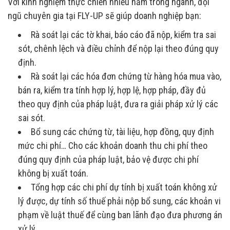
Với kinh nghiệm thực chiến nhiều năm trong ngành, đội
ngũ chuyên gia tại FLY-UP sẽ giúp doanh nghiệp bạn:
Rà soát lại các tờ khai, báo cáo đã nộp, kiểm tra sai
sót, chênh lệch và điều chỉnh để nộp lại theo đúng quy
định.
Rà soát lại các hóa đơn chứng từ hàng hóa mua vào,
bán ra, kiểm tra tính hợp lý, hợp lệ, hợp pháp, đầy đủ
theo quy định của pháp luật, đưa ra giải pháp xử lý các
sai sót.
Bổ sung các chứng từ, tài liệu, hợp đồng, quy định
mức chi phí… Cho các khoản doanh thu chi phí theo
đúng quy định của pháp luật, bảo vệ được chi phí
không bị xuất toán.
Tổng hợp các chi phí dự tính bị xuất toán không xử
lý được, dự tính số thuế phải nộp bổ sung, các khoản vi
phạm về luật thuế để cùng ban lãnh đạo đưa phương án
xử lý.