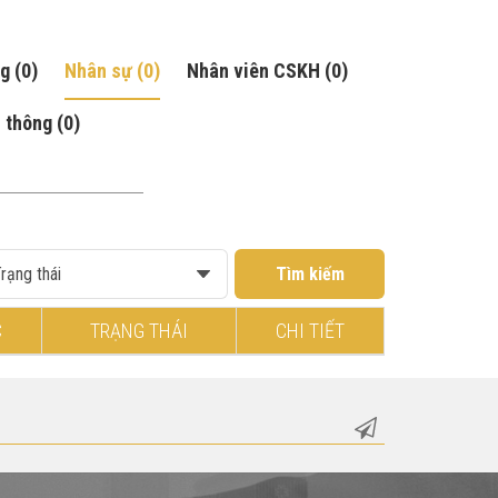
ng
(0)
Nhân sự
(0)
Nhân viên CSKH
(0)
n thông
(0)
Tìm kiếm
C
TRẠNG THÁI
CHI TIẾT