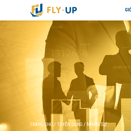
GI
/
/
NHÂN SỰ
TRANG CHỦ
TUYỂN DỤNG