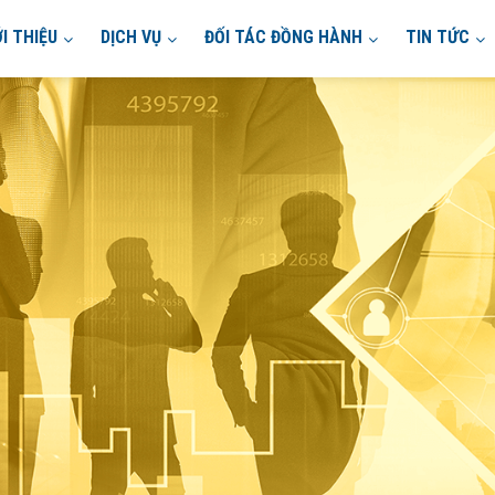
ỚI THIỆU
DỊCH VỤ
ĐỐI TÁC ĐỒNG HÀNH
TIN TỨC