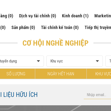
hàng
(0)
Dịch vụ tài chính
(0)
Kinh doanh
(1)
Marketi
ế
(0)
Sản phẩm
(0)
Tài chính kế toán
(0)
Tiếp thị truyề
CƠ HỘI NGHỀ NGHIỆP
SỐ LƯỢNG
NGÀY HẾT HẠN
KHU VỰ
 LIỆU HỮU ÍCH